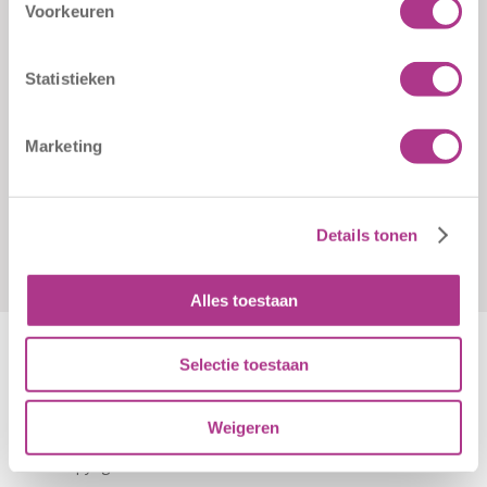
Klachten
Kiddoozz
Voorkeuren
Sliedrechtstraat 62-66
Verkorte
3086 JN Rotterdam
aanmeldformulieren
Statistieken
010 - 2041820
info@kiddoozz.nl
Marketing
Details tonen
Alles toestaan
Selectie toestaan
Algemene Voorwaarden
|
Disclaimer
|
Cookiebeleid
Weigeren
© Copyright - Kiddoozz