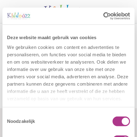
Call
Home
Vacatures
Vacature Medewerker Financiën
Deze website maakt gebruik van cookies
Vacature Medewerker
We gebruiken cookies om content en advertenties te
Financiën
personaliseren, om functies voor social media te bieden
en om ons websiteverkeer te analyseren. Ook delen we
informatie over uw gebruik van onze site met onze
Vacature Medewerker Financiën
partners voor social media, adverteren en analyse. Deze
partners kunnen deze gegevens combineren met andere
informatie die u aan ze heeft verstrekt of die ze hebben
verzameld op basis van uw gebruik van hun services.
Toestemmingsselectie
Noodzakelijk
Formulieren
Contact