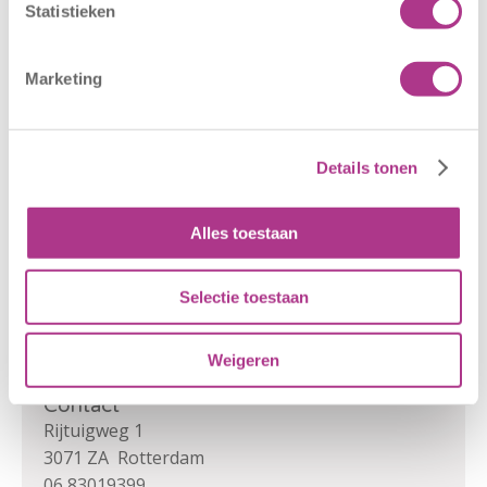
E-mailadres ouder/verzorger
Statistieken
Marketing
Versturen
Details tonen
Alles toestaan
Rondleiding aanvragen
Selectie toestaan
Bereken kosten
Weigeren
Contact
Rijtuigweg 1
3071 ZA Rotterdam
06 83019399