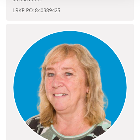
LRKP PO: 840389425