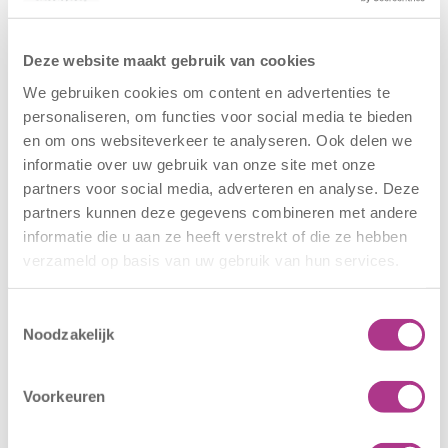
Geboortedatum kind
Deze website maakt gebruik van cookies
We gebruiken cookies om content en advertenties te
personaliseren, om functies voor social media te bieden
en om ons websiteverkeer te analyseren. Ook delen we
informatie over uw gebruik van onze site met onze
Naam ouder/verzorger
partners voor social media, adverteren en analyse. Deze
Voornaam
partners kunnen deze gegevens combineren met andere
informatie die u aan ze heeft verstrekt of die ze hebben
verzameld op basis van uw gebruik van hun services.
Achternaam
Toestemmingsselectie
Noodzakelijk
Telefoonnummer ouder/verzorger
Voorkeuren