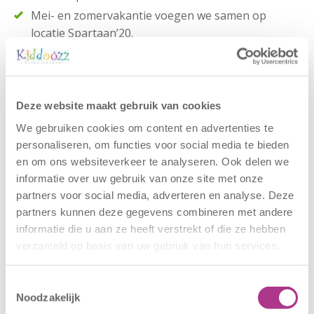
Mei- en zomervakantie voegen we samen op
locatie Spartaan’20.
Buitenschoole opvang
Sliedrechtstraat werkt samen met
Deze website maakt gebruik van cookies
de volgende scholen:
We gebruiken cookies om content en advertenties te
De Hoeksteen
personaliseren, om functies voor social media te bieden
Over de Slinge
(Sommeldijkstraat en
en om ons websiteverkeer te analyseren. Ook delen we
Krabbendijkstraat)
informatie over uw gebruik van onze site met onze
Beatrixschool
partners voor social media, adverteren en analyse. Deze
partners kunnen deze gegevens combineren met andere
informatie die u aan ze heeft verstrekt of die ze hebben
verzameld op basis van uw gebruik van hun services.
Toestemmingsselectie
Noodzakelijk
Rondleiding aanvragen