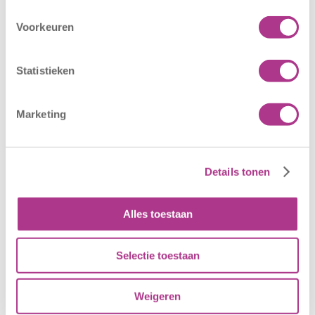
Bereken kosten
Voorkeuren
Contact
Statistieken
Sliedrechtstraat 62
3086 JN Rotterdam
(010) 481 94 97
Marketing
LRKP KDV: 224447270
Details tonen
Alles toestaan
Selectie toestaan
Weigeren