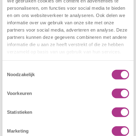
We gebruiken cookies om content en advertenties te
Vacatures kinderopvang
personaliseren, om functies voor social media te bieden
Kiddoozz
en om ons websiteverkeer te analyseren. Ook delen we
informatie over uw gebruik van onze site met onze
partners voor social media, adverteren en analyse. Deze
partners kunnen deze gegevens combineren met andere
Assistent Controller
informatie die u aan ze heeft verstrekt of die ze hebben
verzameld op basis van uw gebruik van hun services.
Assistent Controller
28 - 32 uur
Rotterdam
Toestemmingsselectie
Alle soorten opvang
Noodzakelijk
Lees meer
Voorkeuren
Statistieken
Teamcoördinator
Teamcoördinator
Marketing