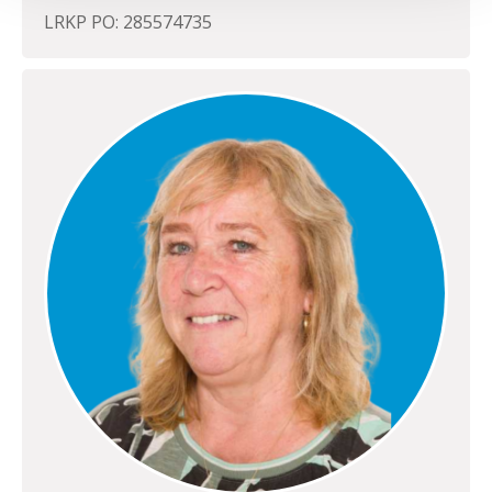
LRKP PO: 285574735