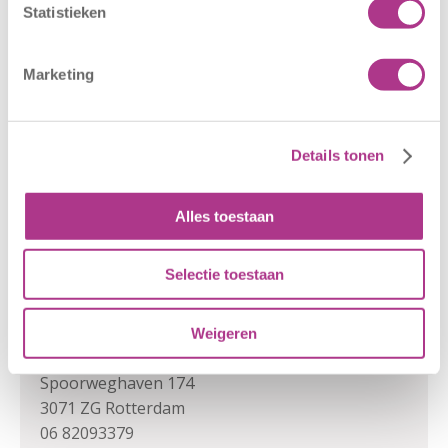
Statistieken
E-mailadres ouder/verzorger
Marketing
Details tonen
Versturen
Alles toestaan
Rondleiding aanvragen
Selectie toestaan
Bereken kosten
Weigeren
Contact
Spoorweghaven 174
3071 ZG
Rotterdam
06 82093379