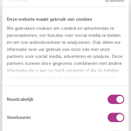
buitenschoolse opvang op
BSO Nieuwe Langeweg
en
peuteropvang (0-2) op PO Nieuwe Langeweg.
Deze website maakt gebruik van cookies
Op de Voorschoolse educatie groepen en de
We gebruiken cookies om content en advertenties te
peuteropvang wordt de activiteit ‘Muziek in de
personaliseren, om functies voor social media te bieden
voorschool’ aangeboden. Klik
hier
voor meer
en om ons websiteverkeer te analyseren. Ook delen we
informatie.
informatie over uw gebruik van onze site met onze
partners voor social media, adverteren en analyse. Deze
partners kunnen deze gegevens combineren met andere
informatie die u aan ze heeft verstrekt of die ze hebben
Rondleiding aanvragen
verzameld op basis van uw gebruik van hun services.
Bereken kosten
Toestemmingsselectie
Noodzakelijk
Contact
Nieuwe Langeweg 69
Voorkeuren
3194 DC
Hoogvliet
(010) 263 22 11