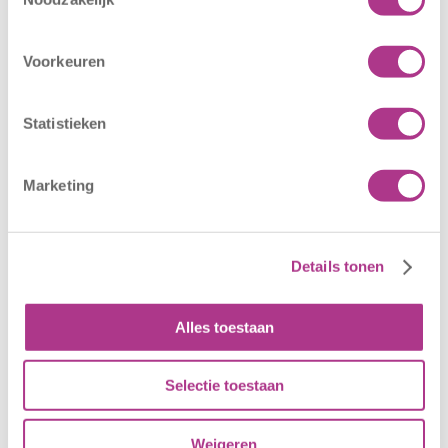
Oldegaarde
CODE ROOD
16 juli 2026
25 juni 2026
Voorkeuren
Sport BSO
In verband met
Oldegaarde
het afgegeven
Statistieken
opent op 1
weeralarm voor
september! Mag
morgen, 26 juni
het sportief zijn?
2026, zullen alle
Marketing
Dan bent u bij
locaties van
Sport BSO
Kiddoozz
Oldegaarde aan
Kinderopvang
Details tonen
het juiste adres!
morgen gesloten
Per 1
blijven. Bijgaand
september…
bericht is zojuist
Alles toestaan
aan…
Selectie toestaan
Weigeren