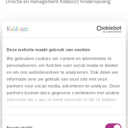
Directie en management Kiddoozz Kinderopvang
Gerelateerde berichten
Deze website maakt gebruik van cookies
We gebruiken cookies om content en advertenties te
personaliseren, om functies voor social media te bieden
en om ons websiteverkeer te analyseren. Ook delen we
informatie over uw gebruik van onze site met onze
partners voor social media, adverteren en analyse. Deze
partners kunnen deze gegevens combineren met andere
informatie die u aan ze heeft verstrekt of die ze hebben
verzameld op basis van uw gebruik van hun services.
Nieuwe locatie
Sluiting
Toestemmingsselectie
– Sport BSO
locaties –
Noodzakelijk