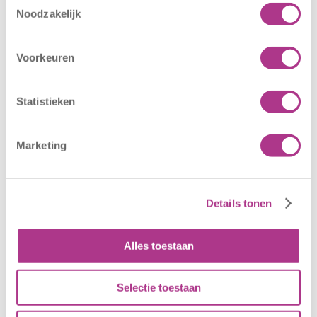
Nieuwe locatie
Sluiting
Noodzakelijk
– Sport BSO
locaties –
Oldegaarde
CODE ROOD
16 juli 2026
25 juni 2026
Voorkeuren
Sport BSO
In verband met
Oldegaarde
het afgegeven
Statistieken
opent op 1
weeralarm voor
september! Mag
morgen, 26 juni
Marketing
het sportief zijn?
2026, zullen alle
Dan bent u bij
locaties van
Sport BSO
Kiddoozz
Details tonen
Oldegaarde aan
Kinderopvang
het juiste adres!
morgen gesloten
Per 1
blijven. Bijgaand
Alles toestaan
september…
bericht is zojuist
aan…
Selectie toestaan