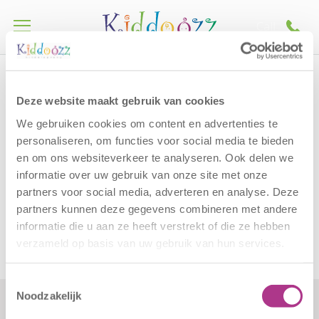
Call
Home
Vacatures
Sperwerlaan Vacatureformat KDV 27-36
Sperwerlaan
Deze website maakt gebruik van cookies
Vacatureformat KDV 27-
We gebruiken cookies om content en advertenties te
personaliseren, om functies voor social media te bieden
36
en om ons websiteverkeer te analyseren. Ook delen we
informatie over uw gebruik van onze site met onze
partners voor social media, adverteren en analyse. Deze
Sperwerlaan Vacatureformat KDV 27-36
partners kunnen deze gegevens combineren met andere
informatie die u aan ze heeft verstrekt of die ze hebben
verzameld op basis van uw gebruik van hun services.
Toestemmingsselectie
Noodzakelijk