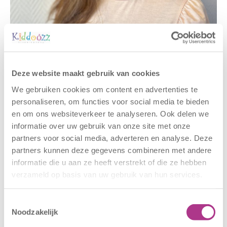
Gerelateerde berichten
Deze website maakt gebruik van cookies
We gebruiken cookies om content en advertenties te
personaliseren, om functies voor social media te bieden
en om ons websiteverkeer te analyseren. Ook delen we
informatie over uw gebruik van onze site met onze
partners voor social media, adverteren en analyse. Deze
partners kunnen deze gegevens combineren met andere
informatie die u aan ze heeft verstrekt of die ze hebben
verzameld op basis van uw gebruik van hun services.
Nieuwe locatie
Sluiting
– Sport BSO
locaties –
Oldegaarde
CODE ROOD
Toestemmingsselectie
Noodzakelijk
16 juli 2026
25 juni 2026