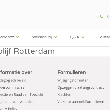
0
iddoozz
Werken bij
Q&A
Conta
lijf Rotterdam
nformatie over
Formulieren
dagogisch beleid
Wijzigingsformulier
dercommissies
Opzeggen plaatsingscontract
rectie en Raad van Toezicht
Klachten
gemene voorwaarden
Verkorte aanmeldformulieren
ivacy Policy