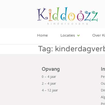
Home
Locaties
Over K
Tag:
kinderdagverb
Opvang
I
0 – 4 jaar
Pe
2 – 4 jaar
Ou
4 – 12 jaar
Di
Al
Pr