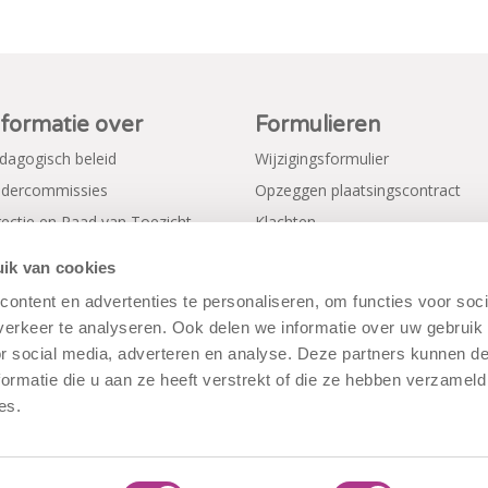
nformatie over
Formulieren
dagogisch beleid
Wijzigingsformulier
dercommissies
Opzeggen plaatsingscontract
rectie en Raad van Toezicht
Klachten
gemene voorwaarden
Verkorte aanmeldformulieren
ik van cookies
ivacy Policy
ontent en advertenties te personaliseren, om functies voor soci
erkeer te analyseren. Ook delen we informatie over uw gebruik
or social media, adverteren en analyse. Deze partners kunnen 
ormatie die u aan ze heeft verstrekt of die ze hebben verzameld
es.