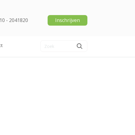
10 - 2041820
Inschrijven
ct