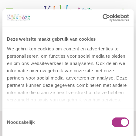
Call
Home
OBS De Globe
Deze website maakt gebruik van cookies
OBS De Globe
We gebruiken cookies om content en advertenties te
personaliseren, om functies voor social media te bieden
en om ons websiteverkeer te analyseren. Ook delen we
Kiddoozz locaties
BSO Brielselaan
en
BSO
informatie over uw gebruik van onze site met onze
Rijsoordstraat
halen desgewenst uw kinderen op.
partners voor social media, adverteren en analyse. Deze
Schrijf uw kind in via
deze link
.
partners kunnen deze gegevens combineren met andere
informatie die u aan ze heeft verstrekt of die ze hebben
verzameld op basis van uw gebruik van hun services.
Toestemmingsselectie
Noodzakelijk
Formulieren
Contact