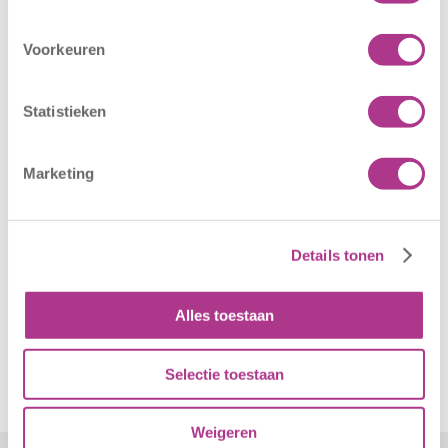
16 juli 2026
25 juni 2026
Voorkeuren
Sport BSO
In verband met
Oldegaarde
het afgegeven
opent op 1
weeralarm voor
Statistieken
september! Mag
morgen, 26 juni
het sportief zijn?
2026, zullen alle
Marketing
Dan bent u bij
locaties van
Sport BSO
Kiddoozz
Oldegaarde aan
Kinderopvang
het juiste adres!
morgen gesloten
Details tonen
Per 1
blijven. Bijgaand
september…
bericht is zojuist
Alles toestaan
aan…
Selectie toestaan
Weigeren