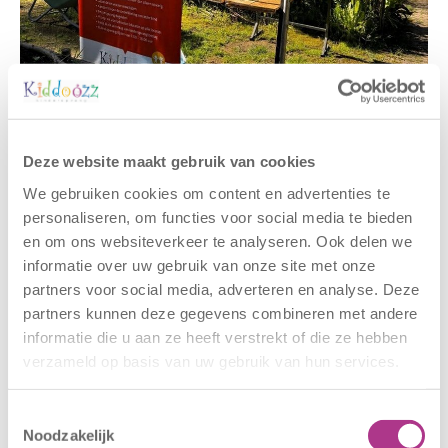
Gerelateerde berichten
Deze website maakt gebruik van cookies
We gebruiken cookies om content en advertenties te
personaliseren, om functies voor social media te bieden
en om ons websiteverkeer te analyseren. Ook delen we
informatie over uw gebruik van onze site met onze
partners voor social media, adverteren en analyse. Deze
partners kunnen deze gegevens combineren met andere
informatie die u aan ze heeft verstrekt of die ze hebben
verzameld op basis van uw gebruik van hun services.
Nieuwe locatie
Sluiting
– Sport BSO
locaties –
Toestemmingsselectie
Oldegaarde
CODE ROOD
Noodzakelijk