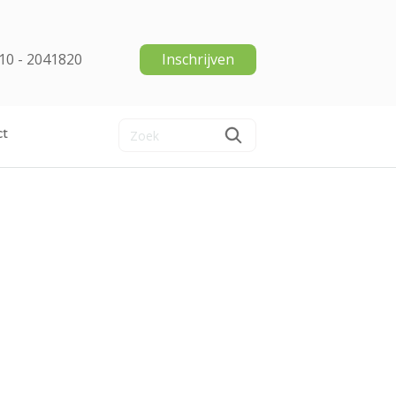
10 - 2041820
Inschrijven
ct