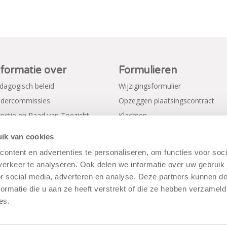
nformatie over
Formulieren
dagogisch beleid
Wijzigingsformulier
dercommissies
Opzeggen plaatsingscontract
rectie en Raad van Toezicht
Klachten
gemene voorwaarden
Verkorte aanmeldformulieren
ik van cookies
ivacy Policy
ontent en advertenties te personaliseren, om functies voor soci
erkeer te analyseren. Ook delen we informatie over uw gebruik
or social media, adverteren en analyse. Deze partners kunnen 
ormatie die u aan ze heeft verstrekt of die ze hebben verzameld
es.