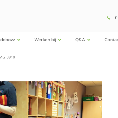
0
iddoozz
Werken bij
Q&A
Conta
IMG_0910