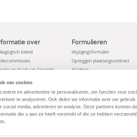
nformatie over
Formulieren
dagogisch beleid
Wijzigingsformulier
dercommissies
Opzeggen plaatsingscontract
rectie en Raad van Toezicht
Klachten
gemene voorwaarden
Verkorte aanmeldformulieren
ik van cookies
ivacy Policy
ontent en advertenties te personaliseren, om functies voor soci
erkeer te analyseren. Ook delen we informatie over uw gebruik
or social media, adverteren en analyse. Deze partners kunnen 
ormatie die u aan ze heeft verstrekt of die ze hebben verzameld
es.