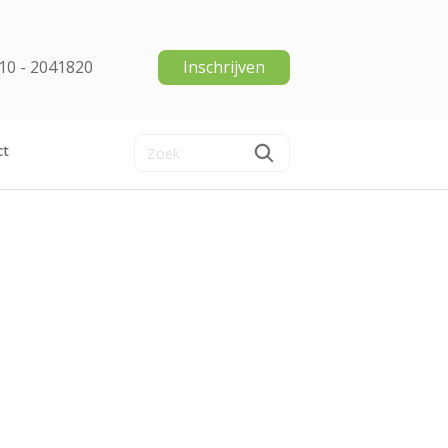
10 - 2041820
Inschrijven
ct