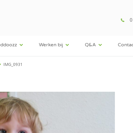
0
iddoozz
Werken bij
Q&A
Conta
IMG_0931