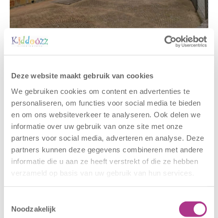
Gerelateerde berichten
Deze website maakt gebruik van cookies
We gebruiken cookies om content en advertenties te
personaliseren, om functies voor social media te bieden
en om ons websiteverkeer te analyseren. Ook delen we
informatie over uw gebruik van onze site met onze
partners voor social media, adverteren en analyse. Deze
partners kunnen deze gegevens combineren met andere
informatie die u aan ze heeft verstrekt of die ze hebben
verzameld op basis van uw gebruik van hun services.
Nieuwe locatie
Sluiting
– Sport BSO
locaties –
Toestemmingsselectie
Oldegaarde
CODE ROOD
Noodzakelijk