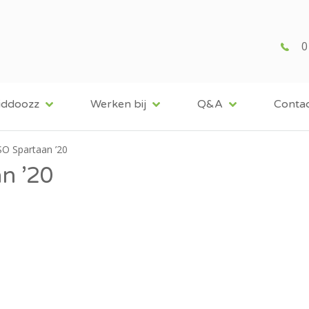
0
iddoozz
Werken bij
Q&A
Conta
SO Spartaan ’20
n ’20