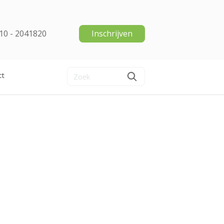
10 - 2041820
Inschrijven
ct