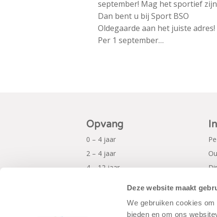
september! Mag het sportief zijn
Dan bent u bij Sport BSO
Oldegaarde aan het juiste adres!
Per 1 september…
Opvang
I
0 – 4 jaar
Pe
2 – 4 jaar
Ou
4 – 12 jaar
Di
Al
Deze website maakt gebru
Pr
We gebruiken cookies om c
bieden en om ons websitev