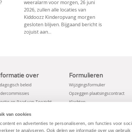
?
weeralarm voor morgen, 26 juni
2026, zullen alle locaties van
Kiddoozz Kinderopvang morgen
gesloten blijven. Bijgaand bericht is
zojuist aan…
nformatie over
Formulieren
dagogisch beleid
Wijzigingsformulier
dercommissies
Opzeggen plaatsingscontract
rectie en Raad van Toezicht
Klachten
gemene voorwaarden
Verkorte aanmeldformulieren
ik van cookies
ivacy Policy
ontent en advertenties te personaliseren, om functies voor soci
erkeer te analyseren. Ook delen we informatie over uw gebruik