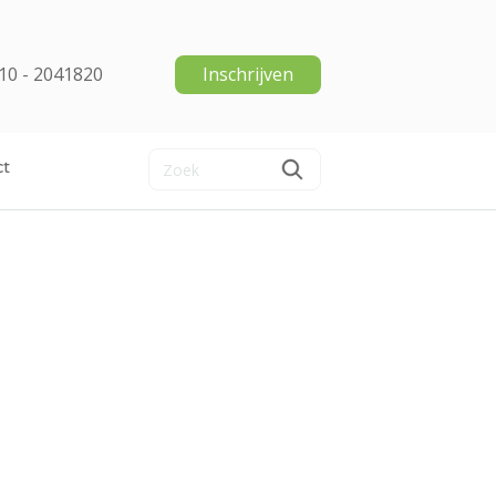
10 - 2041820
Inschrijven
ct