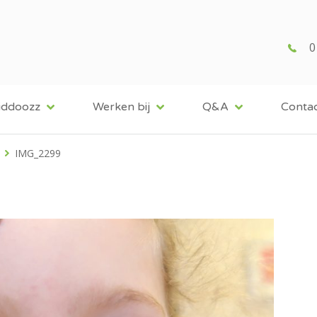
0
iddoozz
Werken bij
Q&A
Conta
IMG_2299