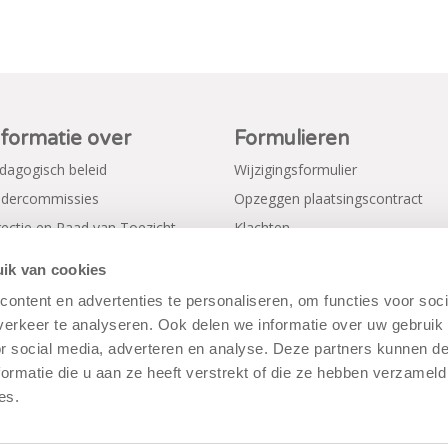
nformatie over
Formulieren
dagogisch beleid
Wijzigingsformulier
dercommissies
Opzeggen plaatsingscontract
rectie en Raad van Toezicht
Klachten
gemene voorwaarden
Verkorte aanmeldformulieren
ik van cookies
ivacy Policy
ontent en advertenties te personaliseren, om functies voor soci
erkeer te analyseren. Ook delen we informatie over uw gebruik
or social media, adverteren en analyse. Deze partners kunnen 
ormatie die u aan ze heeft verstrekt of die ze hebben verzameld
es.