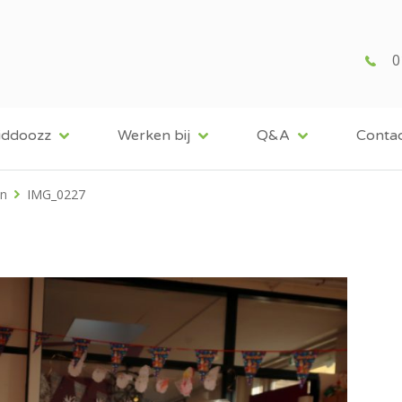
0
iddoozz
Werken bij
Q&A
Conta
an
IMG_0227