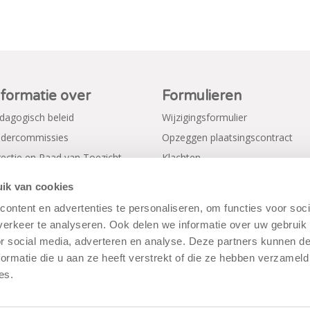
nformatie over
Formulieren
dagogisch beleid
Wijzigingsformulier
dercommissies
Opzeggen plaatsingscontract
rectie en Raad van Toezicht
Klachten
gemene voorwaarden
Verkorte aanmeldformulieren
ik van cookies
ivacy Policy
ontent en advertenties te personaliseren, om functies voor soci
erkeer te analyseren. Ook delen we informatie over uw gebruik
or social media, adverteren en analyse. Deze partners kunnen 
ormatie die u aan ze heeft verstrekt of die ze hebben verzameld
es.