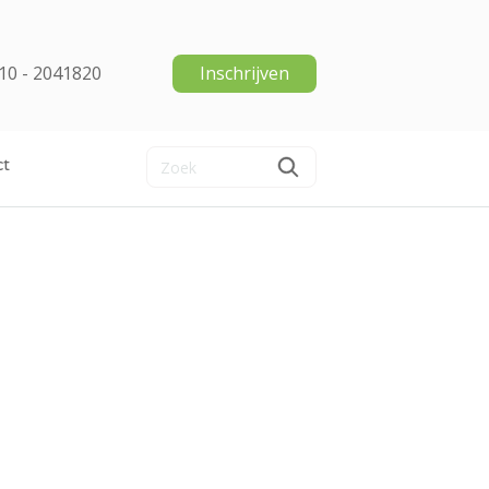
10 - 2041820
Inschrijven
ct