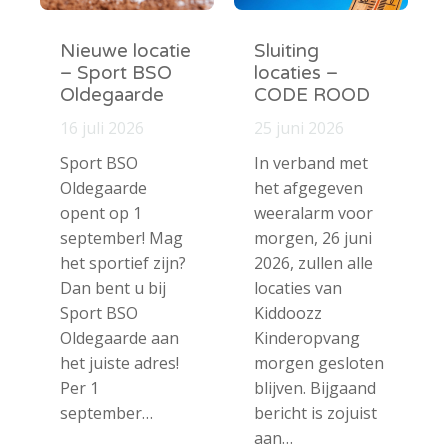
Nieuwe locatie
Sluiting
– Sport BSO
locaties –
Oldegaarde
CODE ROOD
16 juli 2026
25 juni 2026
Sport BSO
In verband met
Oldegaarde
het afgegeven
opent op 1
weeralarm voor
september! Mag
morgen, 26 juni
het sportief zijn?
2026, zullen alle
Dan bent u bij
locaties van
Sport BSO
Kiddoozz
Oldegaarde aan
Kinderopvang
het juiste adres!
morgen gesloten
Per 1
blijven. Bijgaand
september…
bericht is zojuist
aan…