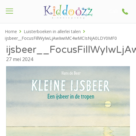
Call
Home
Luisterboeken in allerlei talen
ijsbeer__FocusFillWyIwLjAwIiwiMC4wMCIsNjA0LDY0MF0
ijsbeer__FocusFillWyIwL
27 mei 2024