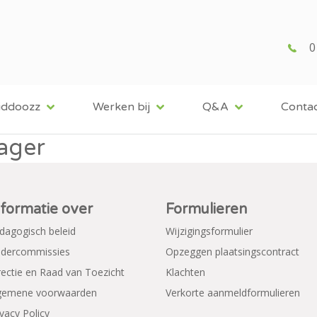
0
iddoozz
Werken bij
Q&A
Conta
ager
nformatie over
Formulieren
dagogisch beleid
Wijzigingsformulier
dercommissies
Opzeggen plaatsingscontract
rectie en Raad van Toezicht
Klachten
gemene voorwaarden
Verkorte aanmeldformulieren
ivacy Policy