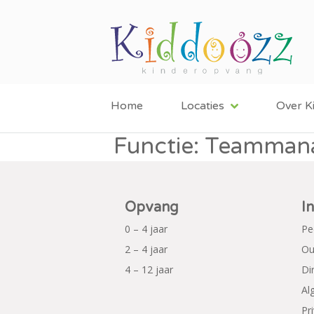
Home
Locaties
Over K
Functie:
Teamman
Opvang
I
0 – 4 jaar
Pe
2 – 4 jaar
Ou
4 – 12 jaar
Di
Al
Pr