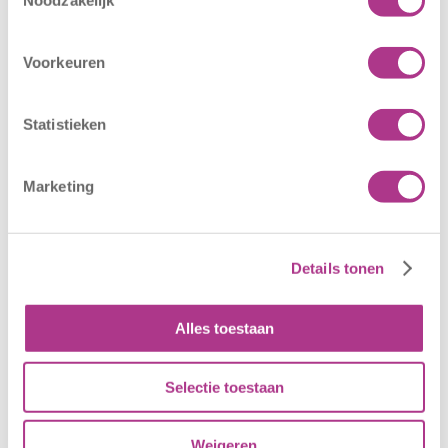
Noodzakelijk
Oldegaarde
CODE ROOD
16 juli 2026
25 juni 2026
Voorkeuren
Sport BSO
In verband met
Oldegaarde
het afgegeven
Statistieken
opent op 1
weeralarm voor
september! Mag
morgen, 26 juni
het sportief zijn?
2026, zullen alle
Marketing
Dan bent u bij
locaties van
Sport BSO
Kiddoozz
Oldegaarde aan
Kinderopvang
Details tonen
het juiste adres!
morgen gesloten
Per 1
blijven. Bijgaand
september…
bericht is zojuist
Alles toestaan
aan…
Selectie toestaan
Weigeren