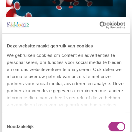
Gerelateerde berichten
Deze website maakt gebruik van cookies
We gebruiken cookies om content en advertenties te
personaliseren, om functies voor social media te bieden
en om ons websiteverkeer te analyseren. Ook delen we
informatie over uw gebruik van onze site met onze
partners voor social media, adverteren en analyse. Deze
partners kunnen deze gegevens combineren met andere
informatie die u aan ze heeft verstrekt of die ze hebben
verzameld op basis van uw gebruik van hun services.
Nieuwe locatie
Sluiting
– Sport BSO
locaties –
Toestemmingsselectie
Oldegaarde
CODE ROOD
Noodzakelijk