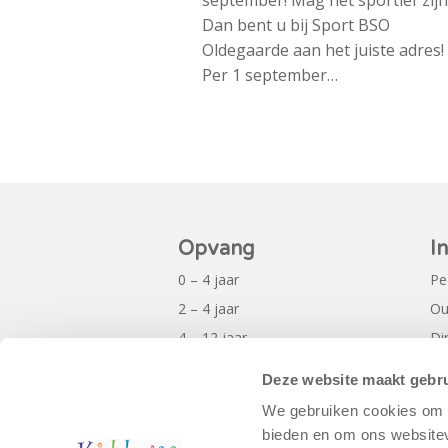
september! Mag het sportief zijn
Dan bent u bij Sport BSO
Oldegaarde aan het juiste adres!
Per 1 september…
Opvang
I
0 – 4 jaar
Pe
2 – 4 jaar
Ou
4 – 12 jaar
Di
Al
Deze website maakt gebru
Pr
We gebruiken cookies om c
bieden en om ons websitev