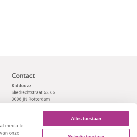
Contact
Kiddoozz
Sliedrechtstraat 62-66
3086 JN Rotterdam
010 - 2041820
info@kiddoozz.nl
Alles toestaan
al media te
 van onze
Selectie toestaan