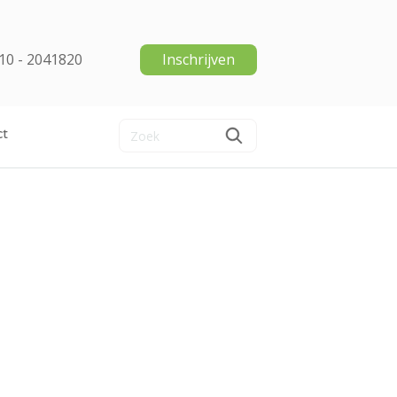
10 - 2041820
Inschrijven
ct