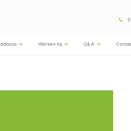
0
iddoozz
Werken bij
Q&A
Conta