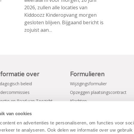
?
weeralarm voor morgen, 26 juni
2026, zullen alle locaties van
Kiddoozz Kinderopvang morgen
gesloten blijven. Bijgaand bericht is
zojuist aan…
nformatie over
Formulieren
dagogisch beleid
Wijzigingsformulier
dercommissies
Opzeggen plaatsingscontract
rectie en Raad van Toezicht
Klachten
gemene voorwaarden
Verkorte aanmeldformulieren
ik van cookies
ivacy Policy
ontent en advertenties te personaliseren, om functies voor soci
erkeer te analyseren. Ook delen we informatie over uw gebruik