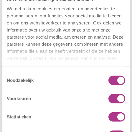
We gebruiken cookies om content en advertenties te
personaliseren, om functies voor social media te bieden
Nieuwe locatie
Sluiting
en om ons websiteverkeer te analyseren. Ook delen we
– Sport BSO
locaties –
informatie over uw gebruik van onze site met onze
Oldegaarde
CODE ROOD
partners voor social media, adverteren en analyse. Deze
16 juli 2026
25 juni 2026
partners kunnen deze gegevens combineren met andere
Sport BSO
In verband met
informatie die u aan ze heeft verstrekt of die ze hebben
verzameld op basis van uw gebruik van hun services.
Oldegaarde
het afgegeven
opent op 1
weeralarm voor
september! Mag
morgen, 26 juni
Toestemmingsselectie
Noodzakelijk
het sportief zijn?
2026, zullen alle
Dan bent u bij
locaties van
Sport BSO
Kiddoozz
Voorkeuren
Oldegaarde aan
Kinderopvang
het juiste adres!
morgen gesloten
Statistieken
Per 1
blijven. Bijgaand
september…
bericht is zojuist