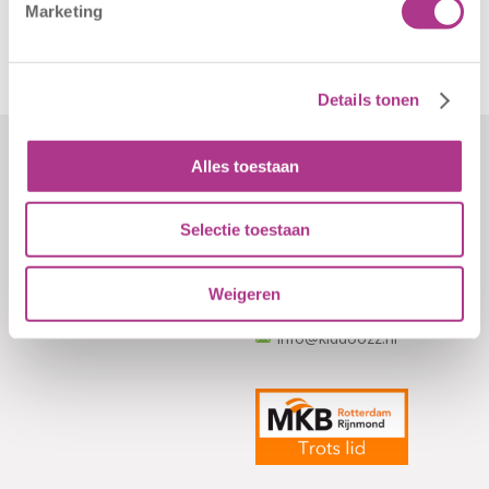
aan…
Marketing
Details tonen
Alles toestaan
Formulieren
Contact
Klachten
Kiddoozz
Selectie toestaan
Sliedrechtstraat 62-66
Verkorte
3086 JN Rotterdam
aanmeldformulieren
Weigeren
010 - 2041820
info@kiddoozz.nl