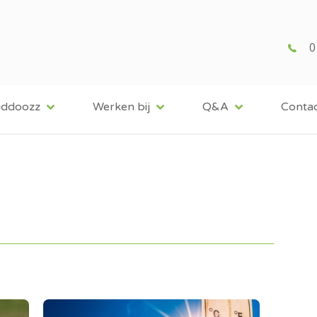
0
iddoozz
Werken bij
Q&A
Conta