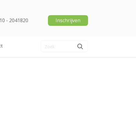
10 - 2041820
Inschrijven
ct