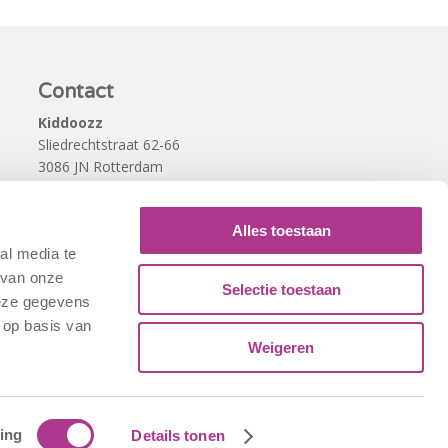
Contact
Kiddoozz
Sliedrechtstraat 62-66
3086 JN Rotterdam
010 - 2041820
info@kiddoozz.nl
Alles toestaan
al media te
 van onze
Selectie toestaan
deze gegevens
 op basis van
Weigeren
ing
Details tonen