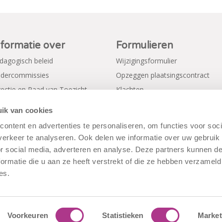
nformatie over
Formulieren
dagogisch beleid
Wijzigingsformulier
dercommissies
Opzeggen plaatsingscontract
rectie en Raad van Toezicht
Klachten
gemene voorwaarden
Verkorte aanmeldformulieren
ik van cookies
ivacy Policy
ontent en advertenties te personaliseren, om functies voor soci
erkeer te analyseren. Ook delen we informatie over uw gebruik
or social media, adverteren en analyse. Deze partners kunnen 
ormatie die u aan ze heeft verstrekt of die ze hebben verzameld
es.
Voorkeuren
Statistieken
Market
rwaarden
|
Disclaimer
|
Cookiebeleid