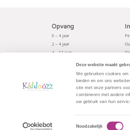
Opvang
I
0 – 4 jaar
Pe
2 – 4 jaar
Ou
4 – 12 jaar
Di
Al
Deze website maakt gebru
Pr
We gebruiken cookies om c
bieden en om ons websitev
site met onze partners vo
combineren met andere inf
uw gebruik van hun servic
Toestemmingsselectie
Noodzakelijk
© Copyright - Kiddoozz
Algemene Voo