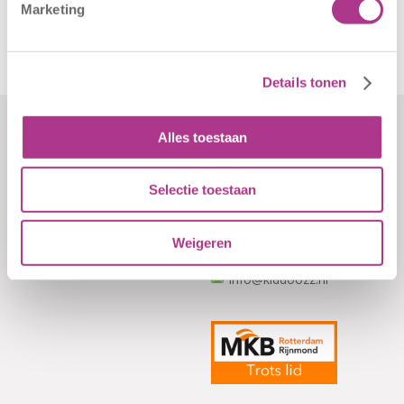
aan…
Marketing
Details tonen
Alles toestaan
Formulieren
Contact
Klachten
Kiddoozz
Selectie toestaan
Sliedrechtstraat 62-66
Verkorte
3086 JN Rotterdam
aanmeldformulieren
Weigeren
010 - 2041820
info@kiddoozz.nl