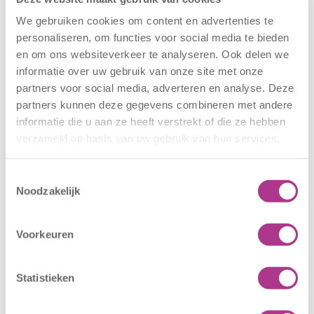
We gebruiken cookies om content en advertenties te
personaliseren, om functies voor social media te bieden
Nieuwe locatie
Sluiting
en om ons websiteverkeer te analyseren. Ook delen we
– Sport BSO
locaties –
informatie over uw gebruik van onze site met onze
Oldegaarde
CODE ROOD
partners voor social media, adverteren en analyse. Deze
16 juli 2026
25 juni 2026
partners kunnen deze gegevens combineren met andere
Sport BSO
In verband met
informatie die u aan ze heeft verstrekt of die ze hebben
verzameld op basis van uw gebruik van hun services.
Oldegaarde
het afgegeven
opent op 1
weeralarm voor
september! Mag
morgen, 26 juni
Toestemmingsselectie
Noodzakelijk
het sportief zijn?
2026, zullen alle
Dan bent u bij
locaties van
Sport BSO
Kiddoozz
Voorkeuren
Oldegaarde aan
Kinderopvang
het juiste adres!
morgen gesloten
Statistieken
Per 1
blijven. Bijgaand
september…
bericht is zojuist