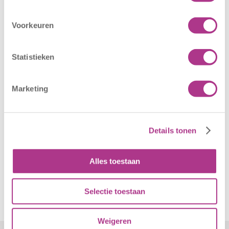
16 juli 2026
25 juni 2026
Voorkeuren
Sport BSO
In verband met
Oldegaarde
het afgegeven
opent op 1
weeralarm voor
Statistieken
september! Mag
morgen, 26 juni
het sportief zijn?
2026, zullen alle
Marketing
Dan bent u bij
locaties van
Sport BSO
Kiddoozz
Oldegaarde aan
Kinderopvang
het juiste adres!
morgen gesloten
Details tonen
Per 1
blijven. Bijgaand
september…
bericht is zojuist
Alles toestaan
aan…
Selectie toestaan
Weigeren