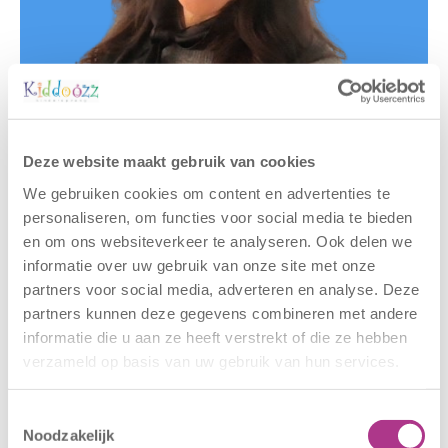
Gerelateerde berichten
Deze website maakt gebruik van cookies
We gebruiken cookies om content en advertenties te
personaliseren, om functies voor social media te bieden
en om ons websiteverkeer te analyseren. Ook delen we
informatie over uw gebruik van onze site met onze
partners voor social media, adverteren en analyse. Deze
partners kunnen deze gegevens combineren met andere
informatie die u aan ze heeft verstrekt of die ze hebben
verzameld op basis van uw gebruik van hun services.
Nieuwe locatie
Sluiting
– Sport BSO
locaties –
Toestemmingsselectie
Oldegaarde
CODE ROOD
Noodzakelijk