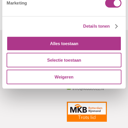
aan…
Marketing
Details tonen
Alles toestaan
Formulieren
Contact
Klachten
Kiddoozz
Selectie toestaan
Sliedrechtstraat 62-66
Verkorte
3086 JN Rotterdam
aanmeldformulieren
Weigeren
010 - 2041820
info@kiddoozz.nl