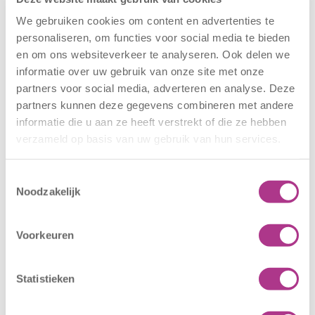
We gebruiken cookies om content en advertenties te
personaliseren, om functies voor social media te bieden
Nieuwe locatie
Sluiting
en om ons websiteverkeer te analyseren. Ook delen we
– Sport BSO
locaties –
informatie over uw gebruik van onze site met onze
Oldegaarde
CODE ROOD
partners voor social media, adverteren en analyse. Deze
16 juli 2026
25 juni 2026
partners kunnen deze gegevens combineren met andere
Sport BSO
In verband met
informatie die u aan ze heeft verstrekt of die ze hebben
verzameld op basis van uw gebruik van hun services.
Oldegaarde
het afgegeven
opent op 1
weeralarm voor
september! Mag
morgen, 26 juni
Toestemmingsselectie
Noodzakelijk
het sportief zijn?
2026, zullen alle
Dan bent u bij
locaties van
Sport BSO
Kiddoozz
Voorkeuren
Oldegaarde aan
Kinderopvang
het juiste adres!
morgen gesloten
Statistieken
Per 1
blijven. Bijgaand
september…
bericht is zojuist