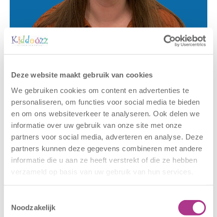
Gerelateerde berichten
Deze website maakt gebruik van cookies
We gebruiken cookies om content en advertenties te
personaliseren, om functies voor social media te bieden
en om ons websiteverkeer te analyseren. Ook delen we
informatie over uw gebruik van onze site met onze
partners voor social media, adverteren en analyse. Deze
partners kunnen deze gegevens combineren met andere
informatie die u aan ze heeft verstrekt of die ze hebben
verzameld op basis van uw gebruik van hun services.
Nieuwe locatie
Sluiting
– Sport BSO
locaties –
Toestemmingsselectie
Oldegaarde
CODE ROOD
Noodzakelijk