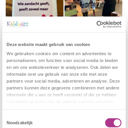
Gerelateerde berichten
Deze website maakt gebruik van cookies
We gebruiken cookies om content en advertenties te
personaliseren, om functies voor social media te bieden
en om ons websiteverkeer te analyseren. Ook delen we
informatie over uw gebruik van onze site met onze
partners voor social media, adverteren en analyse. Deze
partners kunnen deze gegevens combineren met andere
informatie die u aan ze heeft verstrekt of die ze hebben
verzameld op basis van uw gebruik van hun services.
Nieuwe locatie
Sluiting
– Sport BSO
locaties –
Toestemmingsselectie
Oldegaarde
CODE ROOD
Noodzakelijk