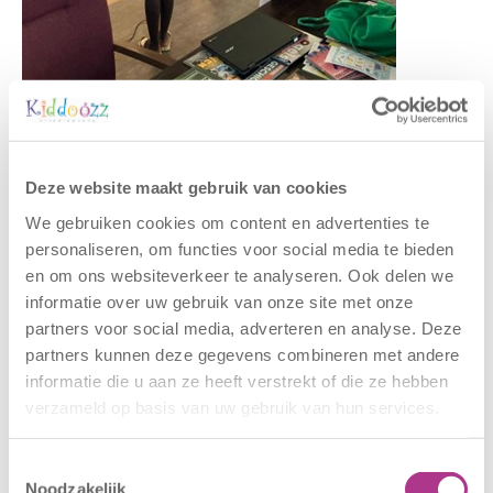
Gerelateerde berichten
Deze website maakt gebruik van cookies
We gebruiken cookies om content en advertenties te
personaliseren, om functies voor social media te bieden
en om ons websiteverkeer te analyseren. Ook delen we
informatie over uw gebruik van onze site met onze
partners voor social media, adverteren en analyse. Deze
partners kunnen deze gegevens combineren met andere
informatie die u aan ze heeft verstrekt of die ze hebben
verzameld op basis van uw gebruik van hun services.
Nieuwe locatie
Sluiting
Toestemmingsselectie
– Sport BSO
locaties –
Noodzakelijk