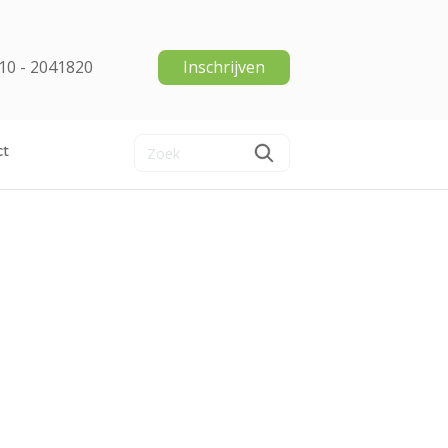
10 - 2041820
Inschrijven
ct