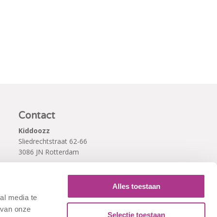
Contact
Kiddoozz
Sliedrechtstraat 62-66
3086 JN Rotterdam
010 - 2041820
info@kiddoozz.nl
Alles toestaan
al media te
 van onze
Selectie toestaan