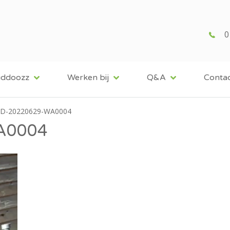
0
iddoozz
Werken bij
Q&A
Conta
ID-20220629-WA0004
A0004