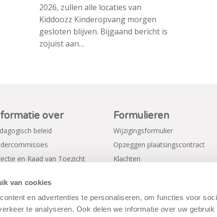
2026, zullen alle locaties van
Kiddoozz Kinderopvang morgen
gesloten blijven. Bijgaand bericht is
zojuist aan…
nformatie over
Formulieren
dagogisch beleid
Wijzigingsformulier
dercommissies
Opzeggen plaatsingscontract
rectie en Raad van Toezicht
Klachten
gemene voorwaarden
Verkorte aanmeldformulieren
ik van cookies
ivacy Policy
ontent en advertenties te personaliseren, om functies voor soci
erkeer te analyseren. Ook delen we informatie over uw gebruik