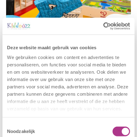
Gerelateerde berichten
Deze website maakt gebruik van cookies
We gebruiken cookies om content en advertenties te
personaliseren, om functies voor social media te bieden
en om ons websiteverkeer te analyseren. Ook delen we
informatie over uw gebruik van onze site met onze
partners voor social media, adverteren en analyse. Deze
partners kunnen deze gegevens combineren met andere
informatie die u aan ze heeft verstrekt of die ze hebben
verzameld op basis van uw gebruik van hun services.
Nieuwe locatie
Sluiting
– Sport BSO
locaties –
Toestemmingsselectie
Oldegaarde
CODE ROOD
Noodzakelijk