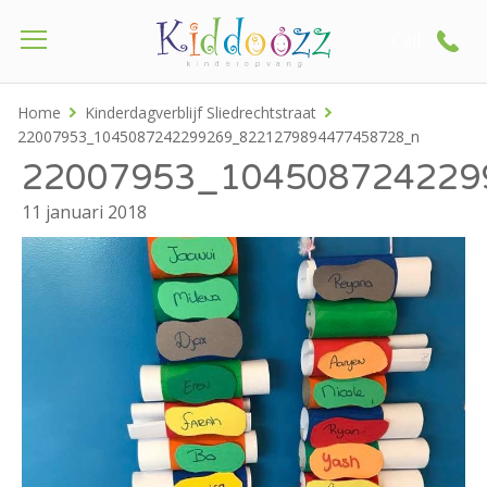
Call
Home
Kinderdagverblijf Sliedrechtstraat
22007953_1045087242299269_8221279894477458728_n
22007953_104508724229
11 januari 2018