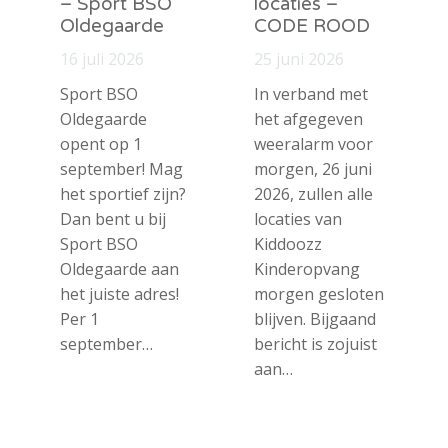
– Sport BSO
locaties –
Oldegaarde
CODE ROOD
16 juli 2026
25 juni 2026
Sport BSO
In verband met
Oldegaarde
het afgegeven
opent op 1
weeralarm voor
september! Mag
morgen, 26 juni
het sportief zijn?
2026, zullen alle
Dan bent u bij
locaties van
Sport BSO
Kiddoozz
Oldegaarde aan
Kinderopvang
het juiste adres!
morgen gesloten
Per 1
blijven. Bijgaand
september…
bericht is zojuist
aan…