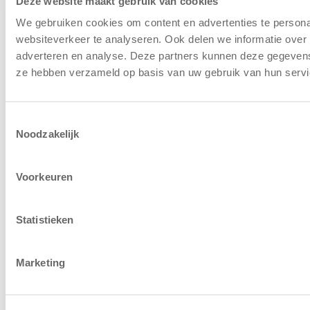
Deze website maakt gebruik van cookies
We gebruiken cookies om content en advertenties te persona
Algemene Voorwaarden
|
Disclaimer
|
Cookiebeleid
websiteverkeer te analyseren. Ook delen we informatie over 
adverteren en analyse. Deze partners kunnen deze gegevens 
© Copyright - Kiddoozz
ze hebben verzameld op basis van uw gebruik van hun servi
Toestemmingsselectie
Noodzakelijk
Voorkeuren
Statistieken
Marketing