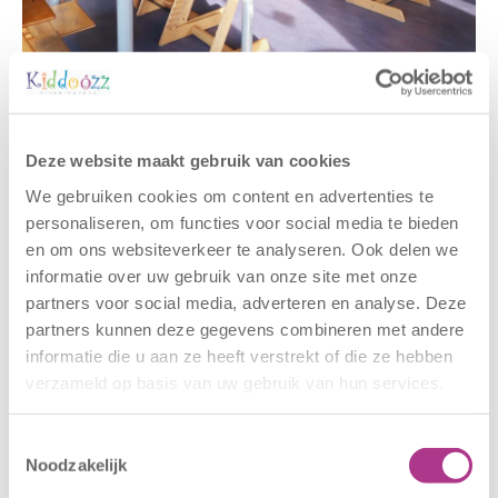
Gerelateerde berichten
Deze website maakt gebruik van cookies
We gebruiken cookies om content en advertenties te
personaliseren, om functies voor social media te bieden
en om ons websiteverkeer te analyseren. Ook delen we
informatie over uw gebruik van onze site met onze
partners voor social media, adverteren en analyse. Deze
partners kunnen deze gegevens combineren met andere
informatie die u aan ze heeft verstrekt of die ze hebben
verzameld op basis van uw gebruik van hun services.
Nieuwe locatie
Sluiting
– Sport BSO
locaties –
Oldegaarde
CODE ROOD
Toestemmingsselectie
Noodzakelijk
16 juli 2026
25 juni 2026