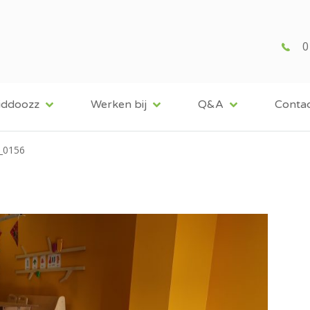
0
iddoozz
Werken bij
Q&A
Conta
_0156