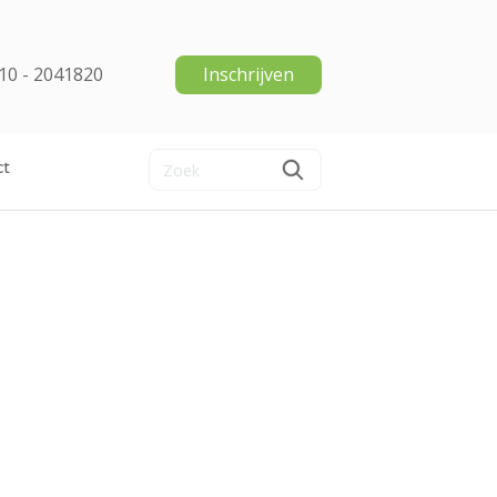
10 - 2041820
Inschrijven
ct