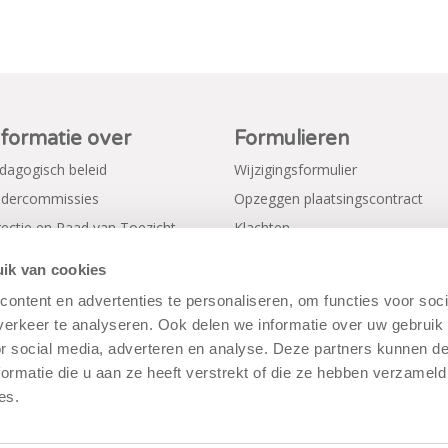
nformatie over
Formulieren
dagogisch beleid
Wijzigingsformulier
dercommissies
Opzeggen plaatsingscontract
rectie en Raad van Toezicht
Klachten
gemene voorwaarden
Verkorte aanmeldformulieren
ik van cookies
ivacy Policy
ontent en advertenties te personaliseren, om functies voor soci
erkeer te analyseren. Ook delen we informatie over uw gebruik
or social media, adverteren en analyse. Deze partners kunnen 
ormatie die u aan ze heeft verstrekt of die ze hebben verzameld
es.