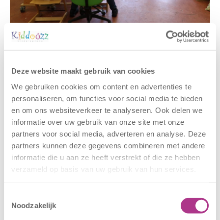
Gerelateerde berichten
Deze website maakt gebruik van cookies
We gebruiken cookies om content en advertenties te
personaliseren, om functies voor social media te bieden
en om ons websiteverkeer te analyseren. Ook delen we
informatie over uw gebruik van onze site met onze
partners voor social media, adverteren en analyse. Deze
partners kunnen deze gegevens combineren met andere
informatie die u aan ze heeft verstrekt of die ze hebben
verzameld op basis van uw gebruik van hun services.
Nieuwe locatie
Sluiting
– Sport BSO
locaties –
Oldegaarde
CODE ROOD
Toestemmingsselectie
Noodzakelijk
16 juli 2026
25 juni 2026