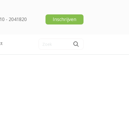
10 - 2041820
Inschrijven
ct