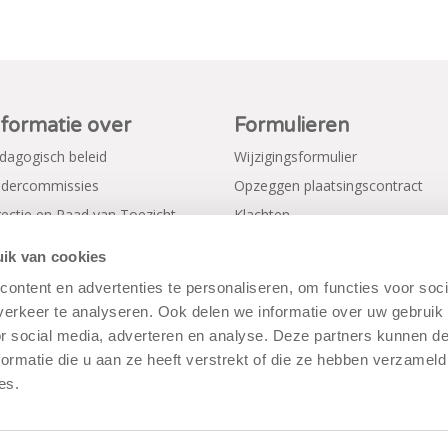
nformatie over
Formulieren
dagogisch beleid
Wijzigingsformulier
dercommissies
Opzeggen plaatsingscontract
rectie en Raad van Toezicht
Klachten
gemene voorwaarden
Verkorte aanmeldformulieren
ik van cookies
ivacy Policy
ontent en advertenties te personaliseren, om functies voor soci
erkeer te analyseren. Ook delen we informatie over uw gebruik
or social media, adverteren en analyse. Deze partners kunnen 
ormatie die u aan ze heeft verstrekt of die ze hebben verzameld
es.