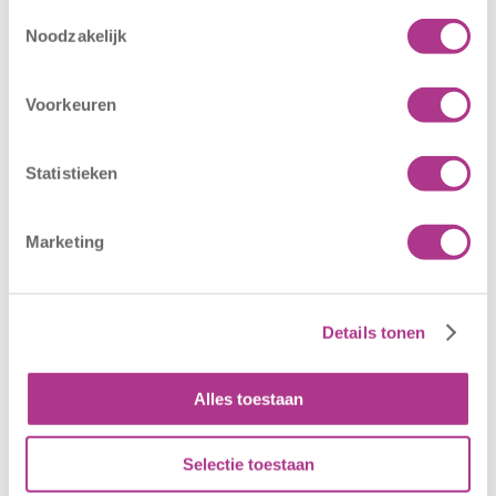
Toestemmingsselectie
Nieuwe locatie
Sluiting
Noodzakelijk
– Sport BSO
locaties –
Oldegaarde
CODE ROOD
Voorkeuren
16 juli 2026
25 juni 2026
Sport BSO
In verband met
Statistieken
Oldegaarde
het afgegeven
opent op 1
weeralarm voor
september! Mag
morgen, 26 juni
Marketing
het sportief zijn?
2026, zullen alle
Dan bent u bij
locaties van
Sport BSO
Kiddoozz
Details tonen
Oldegaarde aan
Kinderopvang
het juiste adres!
morgen gesloten
Alles toestaan
Per 1
blijven. Bijgaand
september…
bericht is zojuist
aan…
Selectie toestaan