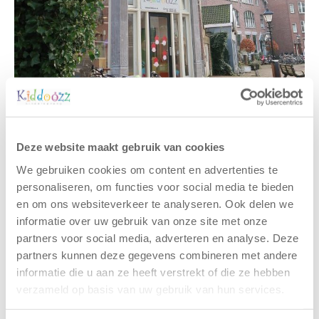
Deze website maakt gebruik van cookies
We gebruiken cookies om content en advertenties te
Gerelateerde berichten
personaliseren, om functies voor social media te bieden
en om ons websiteverkeer te analyseren. Ook delen we
informatie over uw gebruik van onze site met onze
partners voor social media, adverteren en analyse. Deze
partners kunnen deze gegevens combineren met andere
informatie die u aan ze heeft verstrekt of die ze hebben
verzameld op basis van uw gebruik van hun services.