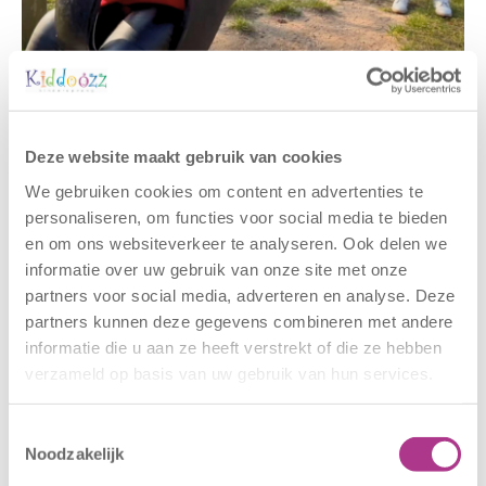
Gerelateerde berichten
Deze website maakt gebruik van cookies
We gebruiken cookies om content en advertenties te
personaliseren, om functies voor social media te bieden
en om ons websiteverkeer te analyseren. Ook delen we
informatie over uw gebruik van onze site met onze
partners voor social media, adverteren en analyse. Deze
partners kunnen deze gegevens combineren met andere
informatie die u aan ze heeft verstrekt of die ze hebben
verzameld op basis van uw gebruik van hun services.
Nieuwe locatie
Sluiting
– Sport BSO
locaties –
Oldegaarde
CODE ROOD
Toestemmingsselectie
Noodzakelijk
16 juli 2026
25 juni 2026