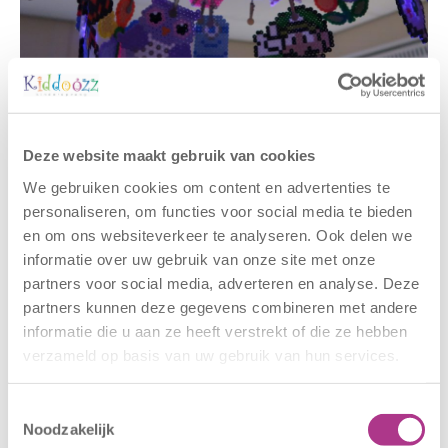
Gerelateerde berichten
Deze website maakt gebruik van cookies
We gebruiken cookies om content en advertenties te
personaliseren, om functies voor social media te bieden
en om ons websiteverkeer te analyseren. Ook delen we
informatie over uw gebruik van onze site met onze
partners voor social media, adverteren en analyse. Deze
partners kunnen deze gegevens combineren met andere
informatie die u aan ze heeft verstrekt of die ze hebben
verzameld op basis van uw gebruik van hun services.
Nieuwe locatie
Sluiting
– Sport BSO
locaties –
Toestemmingsselectie
Oldegaarde
CODE ROOD
Noodzakelijk