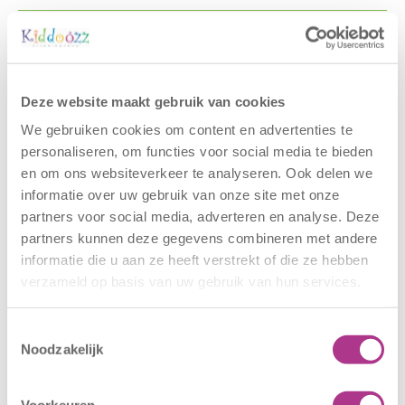
Gerelateerde berichten
Deze website maakt gebruik van cookies
We gebruiken cookies om content en advertenties te
personaliseren, om functies voor social media te bieden
en om ons websiteverkeer te analyseren. Ook delen we
informatie over uw gebruik van onze site met onze
partners voor social media, adverteren en analyse. Deze
partners kunnen deze gegevens combineren met andere
informatie die u aan ze heeft verstrekt of die ze hebben
Nieuwe locatie
Sluiting
– Sport BSO
locaties –
verzameld op basis van uw gebruik van hun services.
Oldegaarde
CODE ROOD
Toestemmingsselectie
16 juli 2026
25 juni 2026
Noodzakelijk
Sport BSO
In verband met
Oldegaarde
het afgegeven
Voorkeuren