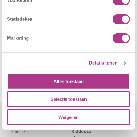
opent op 1
weeralarm voor
september! Mag
morgen, 26 juni
het sportief zijn?
2026, zullen alle
Statistieken
Dan bent u bij
locaties van
Sport BSO
Kiddoozz
Marketing
Oldegaarde aan
Kinderopvang
het juiste adres!
morgen gesloten
Per 1
blijven. Bijgaand
september…
bericht is zojuist
Details tonen
aan…
Alles toestaan
Selectie toestaan
Weigeren
Formulieren
Contact
Klachten
Kiddoozz