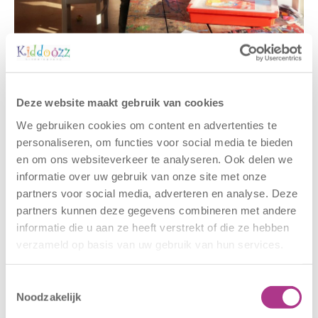
Gerelateerde berichten
Deze website maakt gebruik van cookies
We gebruiken cookies om content en advertenties te
personaliseren, om functies voor social media te bieden
en om ons websiteverkeer te analyseren. Ook delen we
informatie over uw gebruik van onze site met onze
partners voor social media, adverteren en analyse. Deze
partners kunnen deze gegevens combineren met andere
informatie die u aan ze heeft verstrekt of die ze hebben
verzameld op basis van uw gebruik van hun services.
Nieuwe locatie
Sluiting
– Sport BSO
locaties –
Oldegaarde
CODE ROOD
Toestemmingsselectie
Noodzakelijk
16 juli 2026
25 juni 2026