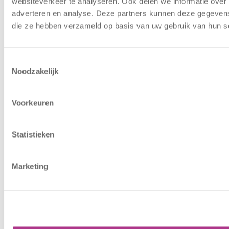
websiteverkeer te analyseren. Ook delen we informatie over 
adverteren en analyse. Deze partners kunnen deze gegevens 
die ze hebben verzameld op basis van uw gebruik van hun s
Algemene Voorwaarden
|
Disclaimer
|
Cookiebeleid
© Copyright - Kiddoozz
Toestemmingsselectie
Noodzakelijk
Voorkeuren
Statistieken
Marketing