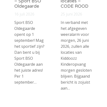
– Sport BSO
locaties –
Oldegaarde
CODE ROOD
16 juli 2026
25 juni 2026
Sport BSO
In verband met
Oldegaarde
het afgegeven
opent op 1
weeralarm voor
september! Mag
morgen, 26 juni
het sportief zijn?
2026, zullen alle
Dan bent u bij
locaties van
Sport BSO
Kiddoozz
Oldegaarde aan
Kinderopvang
het juiste adres!
morgen gesloten
Per 1
blijven. Bijgaand
september…
bericht is zojuist
aan…