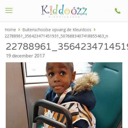
Call
Home
Buitenschoolse opvang de Kleurdoos
22788961_356423471451931_5076883407418855463_n
22788961_356423471451
19 december 2017