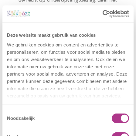
uw recht op kinderopvangtoeslag. Geef het
daarom meteen door als u geen baan meer
heeft.
U stopt met werken en gaat een studie
volgen.
Geef dan door dat u niet meer werkt en
Deze website maakt gebruik van cookies
dat u een studie gaat volgen. Dan berekent
We gebruiken cookies om content en advertenties te
Belastingdienst/Toeslagen op basis van uw
personaliseren, om functies voor social media te bieden
nieuwe situatie op hoeveel toeslag u recht heeft.
en om ons websiteverkeer te analyseren. Ook delen we
Wilt u nu alvast weten of uw studie recht geeft
informatie over uw gebruik van onze site met onze
op kinderopvangtoeslag? Bekijk het
hier
.
partners voor social media, adverteren en analyse. Deze
U en uw partner gaan uit elkaar.
Dat heeft
partners kunnen deze gegevens combineren met andere
ook gevolgen voor uw kinderopvangtoeslag.
informatie die u aan ze heeft verstrekt of die ze hebben
Geef uw nieuwe situatie door. En doe de
verzameld op basis van uw gebruik van hun services.
‘
Scheiden checklist
’ om te zien wat u nog meer
moet regelen.
Toestemmingsselectie
U hebt nog een kind dat naar de opvang
Noodzakelijk
gaat.
Geef dan eenvoudig aan dat er nog een
kind naar de opvang gaat.