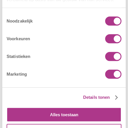
Toestemmingsselectie
Noodzakelijk
Nieuwe locatie
Sluiting
– Sport BSO
locaties –
Voorkeuren
Oldegaarde
CODE ROOD
16 juli 2026
25 juni 2026
Statistieken
Sport BSO
In verband met
Oldegaarde
het afgegeven
Marketing
opent op 1
weeralarm voor
september! Mag
morgen, 26 juni
het sportief zijn?
2026, zullen alle
Details tonen
Dan bent u bij
locaties van
Sport BSO
Kiddoozz
Oldegaarde aan
Kinderopvang
Alles toestaan
het juiste adres!
morgen gesloten