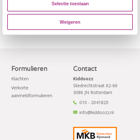
Per 1
blijven. Bijgaand
Selectie toestaan
september…
bericht is zojuist
aan…
Weigeren
Formulieren
Contact
Klachten
Kiddoozz
Sliedrechtstraat 62-66
Verkorte
3086 JN Rotterdam
aanmeldformulieren
010 - 2041820
info@kiddoozz.nl