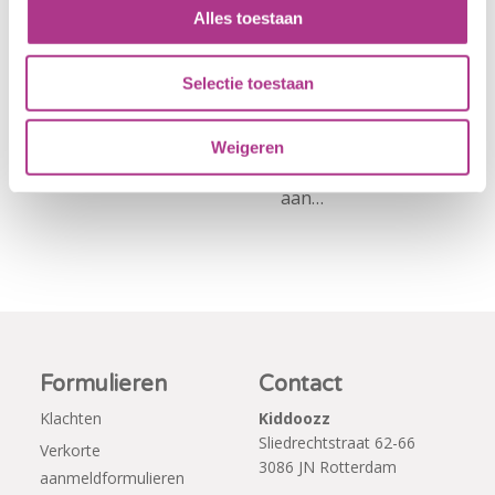
het sportief zijn?
2026, zullen alle
Alles toestaan
Dan bent u bij
locaties van
Sport BSO
Kiddoozz
Selectie toestaan
Oldegaarde aan
Kinderopvang
het juiste adres!
morgen gesloten
Per 1
blijven. Bijgaand
Weigeren
september…
bericht is zojuist
aan…
Formulieren
Contact
Klachten
Kiddoozz
Sliedrechtstraat 62-66
Verkorte
3086 JN Rotterdam
aanmeldformulieren