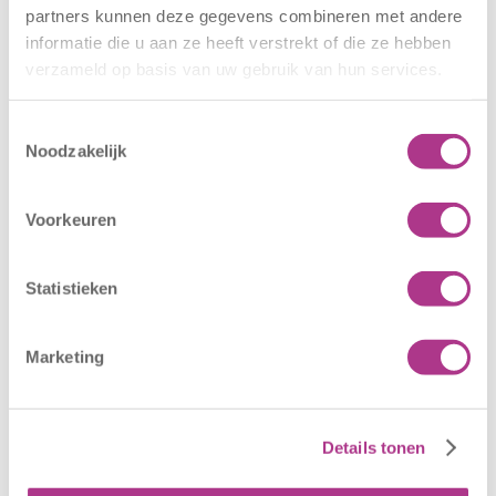
Gerelateerde berichten
partners kunnen deze gegevens combineren met andere
informatie die u aan ze heeft verstrekt of die ze hebben
verzameld op basis van uw gebruik van hun services.
Toestemmingsselectie
Noodzakelijk
Voorkeuren
Nieuwe locatie
Sluiting
– Sport BSO
locaties –
Statistieken
Oldegaarde
CODE ROOD
16 juli 2026
25 juni 2026
Marketing
Sport BSO
In verband met
Oldegaarde
het afgegeven
opent op 1
weeralarm voor
Details tonen
september! Mag
morgen, 26 juni