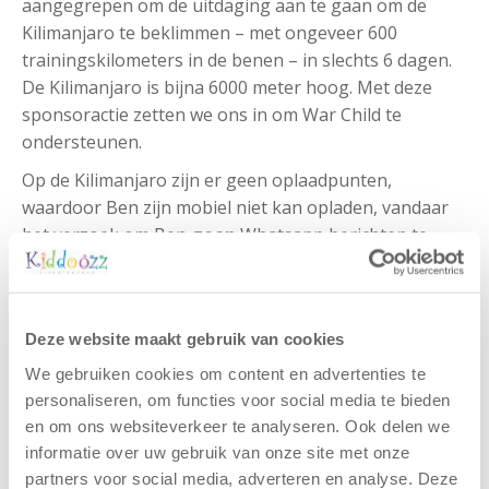
aangegrepen om de uitdaging aan te gaan om de
Kilimanjaro te beklimmen – met ongeveer 600
trainingskilometers in de benen – in slechts 6 dagen.
De Kilimanjaro is bijna 6000 meter hoog. Met deze
sponsoractie zetten we ons in om War Child te
ondersteunen.
Op de Kilimanjaro zijn er geen oplaadpunten,
waardoor Ben zijn mobiel niet kan opladen, vandaar
het verzoek om Ben
geen
Whatsapp berichten te
sturen.
Hartelijk dank, ook voor alle steun tot nu toe!
Wil jij of jouw team/locatie Ben steunen in zijn missie
Deze website maakt gebruik van cookies
voor de Warchild? Doneren kan via
We gebruiken cookies om content en advertenties te
https://kilichallenge.voorwarchild.nl/fundraisers/ben-
personaliseren, om functies voor social media te bieden
schnieders/donate
en om ons websiteverkeer te analyseren. Ook delen we
informatie over uw gebruik van onze site met onze
partners voor social media, adverteren en analyse. Deze