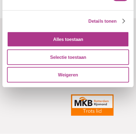
Details tonen
Formulieren
Contact
Alles toestaan
Klachten
Kiddoozz
Sliedrechtstraat 62-66
Verkorte
Selectie toestaan
3086 JN Rotterdam
aanmeldformulieren
010 - 2041820
Weigeren
info@kiddoozz.nl