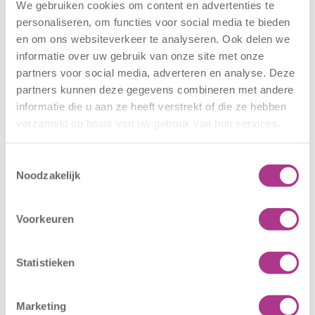
We gebruiken cookies om content en advertenties te
Nieuwe locatie
Sluiting
personaliseren, om functies voor social media te bieden
– Sport BSO
locaties –
en om ons websiteverkeer te analyseren. Ook delen we
Oldegaarde
CODE ROOD
informatie over uw gebruik van onze site met onze
16 juli 2026
25 juni 2026
partners voor social media, adverteren en analyse. Deze
partners kunnen deze gegevens combineren met andere
Sport BSO
In verband met
informatie die u aan ze heeft verstrekt of die ze hebben
Oldegaarde
het afgegeven
verzameld op basis van uw gebruik van hun services.
opent op 1
weeralarm voor
september! Mag
morgen, 26 juni
het sportief zijn?
2026, zullen alle
Toestemmingsselectie
Noodzakelijk
Dan bent u bij
locaties van
Sport BSO
Kiddoozz
Oldegaarde aan
Kinderopvang
Voorkeuren
het juiste adres!
morgen gesloten
Per 1
blijven. Bijgaand
Statistieken
september…
bericht is zojuist
aan…
Marketing